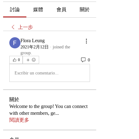
討論
媒體
會員
關於
上一步
Flora Leung
2021年2月12日
·
joined the
group.
0
0
Escribir un comentario...
關於
Welcome to the group! You can connect
with other members, ge
...
閱讀更多