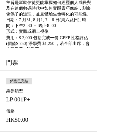
主旨是幫助信徒更能掌握如何經歷個人成長與
及在這個數碼時代中如何實踐靈巧像蛇，馴良
像鴿子的道理，並且體驗生命轉化的可能性。
日期：7 月31, 8 月1, 7 – 8 日(周六及日), 時
間：下午2: 30 － 晚上8: 00
形式：實體或網上視像
費用：$ 2,000 包括完成一份 GPFP 性格評估
(價值$ 750) 淨學費 $1,250 ，若全部出席，會
按照學費8 折退回。
門票
銷售已完結
票券類型
LP 001P+
價格
HK$0.00