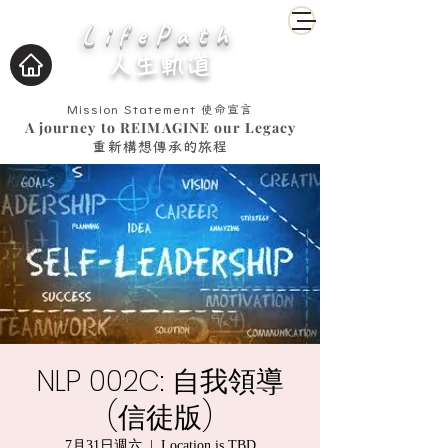
LifePath
人生軌道
Mission Statement
使命宣言
A journey to REIMAGINE our Legacy
重新構想傳承的旅程
NLP 002C: 自我領導
(信徒版)
7月31日週六
  |  
Location is TBD